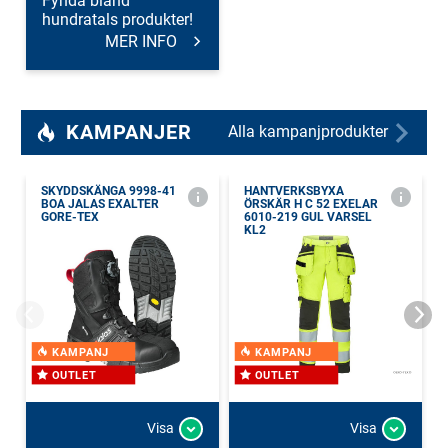
Fynda bland
hundratals produkter!
MER INFO
KAMPANJER
Alla kampanjprodukter
SKYDDSKÄNGA 9998-41
HANTVERKSBYXA
BOA JALAS EXALTER
ÖRSKÄR H C 52 EXELAR
GORE-TEX
6010-219 GUL VARSEL
KL2
KAMPANJ
KAMPANJ
OUTLET
OUTLET
Visa
Visa