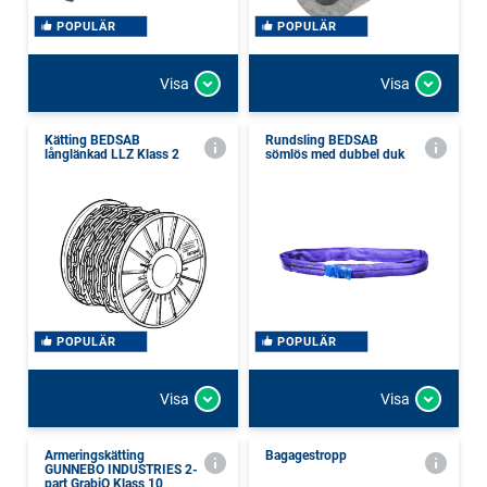
POPULÄR
POPULÄR
Visa
Visa
Kätting BEDSAB
Rundsling BEDSAB
långlänkad LLZ Klass 2
sömlös med dubbel duk
POPULÄR
POPULÄR
Visa
Visa
Armeringskätting
Bagagestropp
GUNNEBO INDUSTRIES 2-
part GrabiQ Klass 10