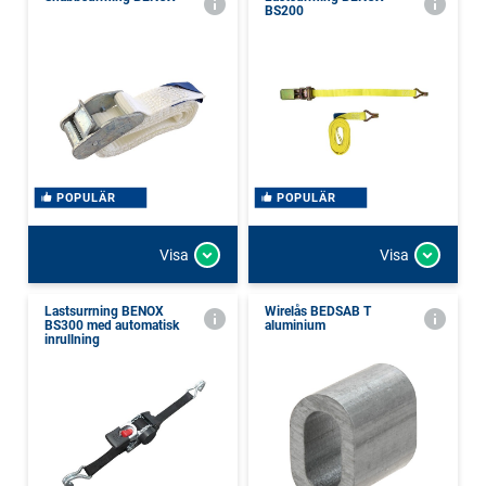
BS200
POPULÄR
POPULÄR
Visa
Visa
Lastsurrning BENOX
Wirelås BEDSAB T
BS300 med automatisk
aluminium
inrullning