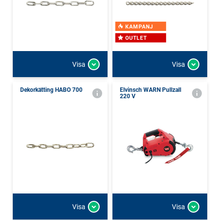
KAMPANJ
OUTLET
Visa
Visa
Dekorkätting HABO 700
Elvinsch WARN Pullzall
220 V
Visa
Visa