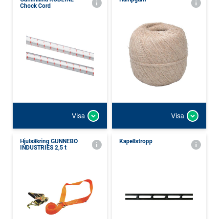
Chock Cord
Visa
Visa
Hjulsäkring GUNNEBO
Kapellstropp
INDUSTRIES 2,5 t