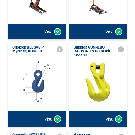
Visa
Visa
Gripkrok BEDSAB P
Gripkrok GUNNEBO
MyrantiQ Klass 10
INDUSTRIES GG GrabiQ
Klass 10
Visa
Visa
Gummilina ROBLINE
Hampgarn