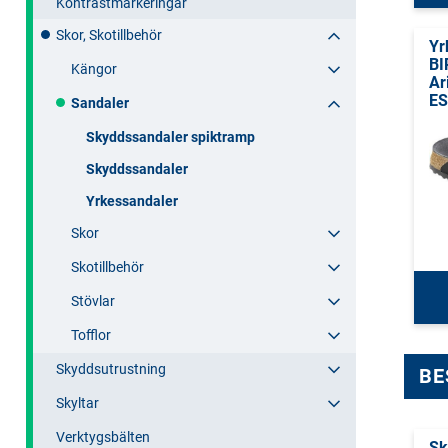
Kontrastmarkeringar
Skor, Skotillbehör
Yr
B
Kängor
Ar
E
Sandaler
Skyddssandaler spiktramp
Skyddssandaler
Yrkessandaler
Skor
Skotillbehör
Stövlar
Tofflor
Skyddsutrustning
BE
Skyltar
Verktygsbälten
Sk