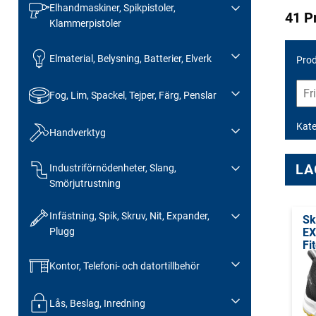
Elhandmaskiner, Spikpistoler,
41 P
Klammerpistoler
Elmaterial, Belysning, Batterier, Elverk
Prod
Fog, Lim, Spackel, Tejper, Färg, Penslar
Kate
Handverktyg
LA
Industriförnödenheter, Slang,
Smörjutrustning
Infästning, Spik, Skruv, Nit, Expander,
Sk
Plugg
EX
Fi
Kontor, Telefoni- och datortillbehör
Lås, Beslag, Inredning