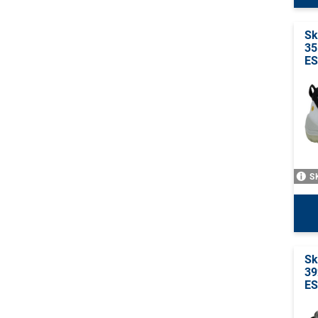
Sk
35
E
S
Sk
39
E