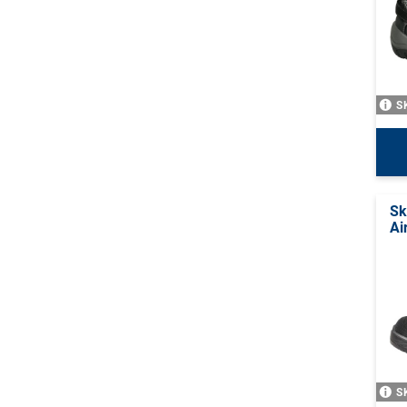
S
Sk
Ai
S