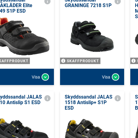
ÅKLÄDER Elite
GRANINGE 7218 S1P
H
49 S1P ESD
M
S
KAFFPRODUKT
SKAFFPRODUKT
Visa
Visa
yddssandal JALAS
Skyddssandal JALAS
S
10 Antislip S1 ESD
1518 Antislip+ S1P
1
ESD
B