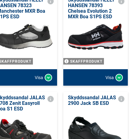
ANSEN 78323
HANSEN 78393
anchester MXR Boa
Chelsea Evolution 2
1PS ESD
MXR Boa S1PS ESD
SKAFFPRODUKT
SKAFFPRODUKT
Visa
Visa
kyddssandal JALAS
Skyddssandal JALAS
708 Zenit Easyroll
2900 Jack SB ESD
oa S1 ESD