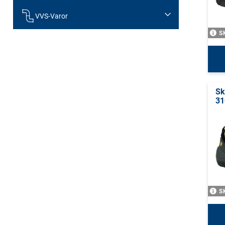
VVS-Varor
S
Sk
31
S