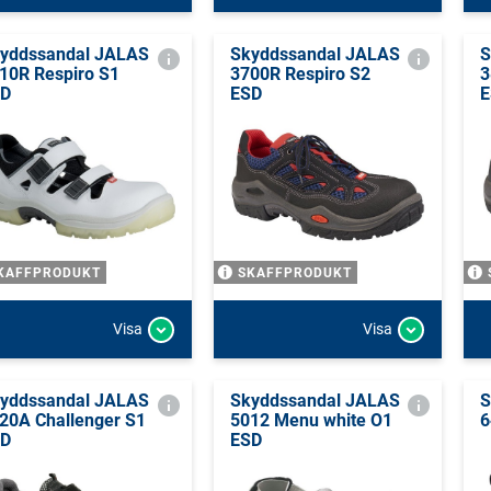
yddssandal JALAS
Skyddssandal JALAS
S
10R Respiro S1
3700R Respiro S2
3
SD
ESD
E
KAFFPRODUKT
SKAFFPRODUKT
Visa
Visa
yddssandal JALAS
Skyddssandal JALAS
S
20A Challenger S1
5012 Menu white O1
6
SD
ESD