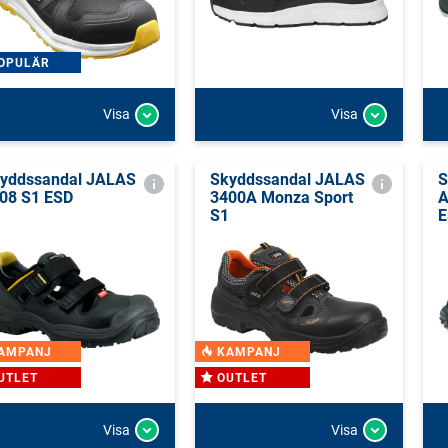
OPULÄR
Visa
Visa
yddssandal JALAS
Skyddssandal JALAS
S
08 S1 ESD
3400A Monza Sport
A
S1
E
AMPANJ
KAMPANJ
UTLET
OUTLET
Visa
Visa