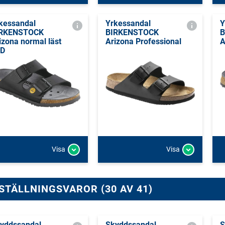
kessandal
Yrkessandal
Y
IRKENSTOCK
BIRKENSTOCK
B
izona normal läst
Arizona Professional
A
SD
Visa
Visa
STÄLLNINGSVAROR (30 AV 41)
yddssandal
Skyddssandal
S