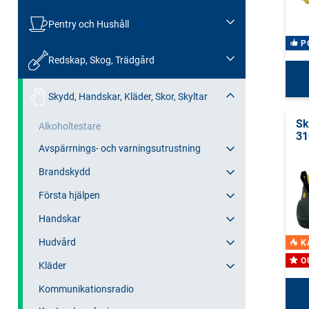
Pentry och Hushåll
P
Redskap, Skog, Trädgård
Skydd, Handskar, Kläder, Skor, Skyltar
Sk
Alkoholtestare
31
Avspärrnings- och varningsutrustning
Brandskydd
Första hjälpen
Handskar
Hudvård
K
O
Kläder
Kommunikationsradio