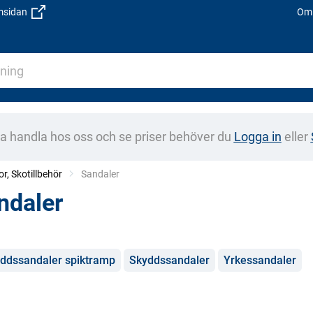
emsidan
Om 
na handla hos oss och se priser behöver du
Logga in
eller
or, Skotillbehör
Current:
Sandaler
ndaler
gorier
ddssandaler spiktramp
Skyddssandaler
Yrkessandaler