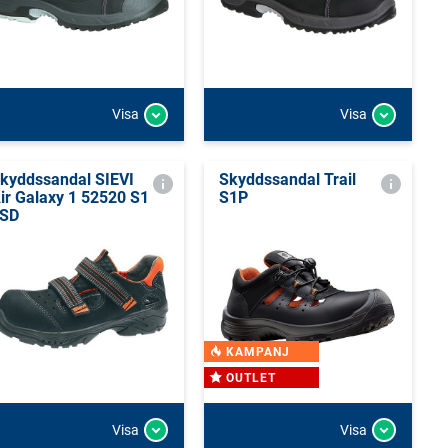
Visa
Visa
kyddssandal SIEVI
Skyddssandal Trail
ir Galaxy 1 52520 S1
S1P
SD
KAMPANJ
OUTLET
Visa
Visa