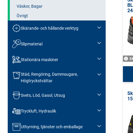
BL
Väskor, Bagar
24
Övrigt
Skärande- och hållande verktyg
Slipmaterial
S
Stationära maskiner
Städ, Rengöring, Dammsugare,
Högtryckstvättar
Sk
Svets, Löd, Gasol, Utsug
15
Tryckluft, Hydraulik
Uthyrning, tjänster och emballage