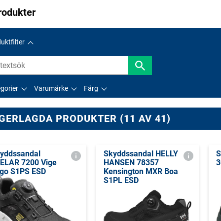
rodukter
uktfilter
gorier
Varumärke
Färg
GERLAGDA PRODUKTER (11 AV 41)
yddssandal
Skyddssandal HELLY
S
ELAR 7200 Vige
HANSEN 78357
3
tgo S1PS ESD
Kensington MXR Boa
S1PL ESD