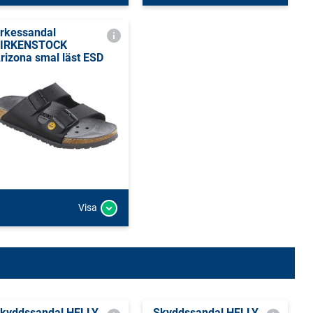
rkessandal
IRKENSTOCK
rizona smal läst ESD
Visa
kyddssandal HELLY
Skyddssandal HELLY