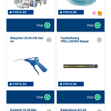
POPULÄR
POPULÄR
Visa
Visa
Blåspistol CEJN 208 fast
Tryckluftslang
rör
TRELLEBORG Maxair
POPULÄR
POPULÄR
Visa
Visa
Kulventil CEJN liten
Balansblock ATLAS