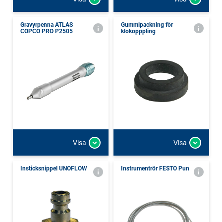
Gravyrpenna ATLAS
Gummipackning för
COPCO PRO P2505
klokopppling
Visa
Visa
Insticksnippel UNOFLOW
Instrumentrör FESTO Pun