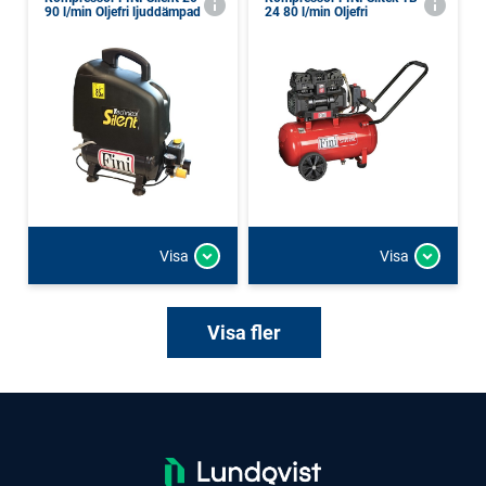
90 l/min Oljefri ljuddämpad
24 80 l/min Oljefri
Visa
Visa
Visa fler